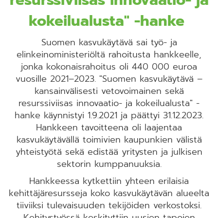
kokeilualusta" -hanke
Suomen kasvukäytävä sai työ- ja
elinkeinoministeriöltä rahoitusta hankkeelle,
jonka kokonaisrahoitus oli 440 000 euroa
vuosille 2021–2023. "Suomen kasvukäytävä –
kansainvälisesti vetovoimainen sekä
resurssiviisas innovaatio- ja kokeilualusta" -
hanke käynnistyi 1.9.2021 ja päättyi 31.12.2023.
Hankkeen tavoitteena oli laajentaa
kasvukäytävällä toimivien kaupunkien välistä
yhteistyötä sekä edistää yritysten ja julkisen
sektorin kumppanuuksia.
Hankkeessa kytkettiin yhteen erilaisia
kehittäjäresursseja koko kasvukäytävän alueelta
tiiviiksi tulevaisuuden tekijöiden verkostoksi.
Kehitystyössä keskityttiin uusien tapojen