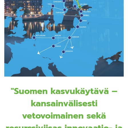
"Suomen kasvukäytävä –
kansainvälisesti
vetovoimainen sekä
resurssiviisas innovaatio- ja