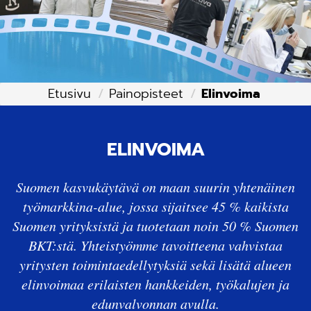
Etusivu
Painopisteet
Elinvoima
ELINVOIMA
Suomen kasvukäytävä on maan suurin yhtenäinen
työmarkkina-alue, jossa sijaitsee 45 % kaikista
Suomen yrityksistä ja tuotetaan noin 50 % Suomen
BKT:stä. Yhteistyömme tavoitteena vahvistaa
yritysten toimintaedellytyksiä sekä lisätä alueen
elinvoimaa erilaisten hankkeiden, työkalujen ja
edunvalvonnan avulla.