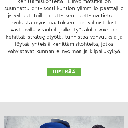
kehittämiskohteita. Elinvoimatutka on
suunnattu erityisesti kuntien ylimmille päättäjille
ja valtuutetuille, mutta sen tuottama tieto on
arvokasta myös päätöksenteon valmistelusta
vastaaville viranhaltijoille. Työkalulla voidaan
kehittää strategiatyötä, tunnistaa vahvuuksia ja
löytää yhteisiä kehittämiskohteita, jotka
vahvistavat kunnan elinvoimaa ja kilpailukykyä.
LUE LISÄÄ