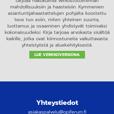
tarjoaa näkökulmia verkostotoiminnan
mahdollisuuksiin ja haasteisiin. Kymmenien
asiantuntijahaastattelujen pohjalta koostettu
teos tuo esiin, miten yhteinen suunta,
luottamus ja osaaminen yhdistyvät toimivaksi
kokonaisuudeksi. Kirja tarjoaa arvokasta sisältöä
kaikille, jotka ovat kiinnostuneita vaikuttavasta
yhteistyöstä ja aluekehityksestä.
LUE VERKKOVERSIONA
Yhteystiedot
asiakaspalvelu@opiferum.fi