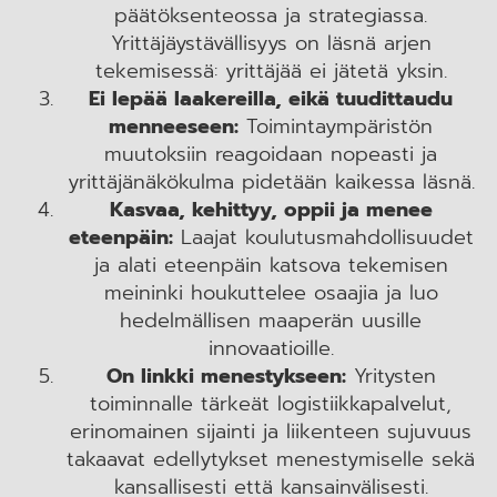
päätöksenteossa ja strategiassa.
Yrittäjäystävällisyys on läsnä arjen
tekemisessä: yrittäjää ei jätetä yksin.
Ei lepää laakereilla, eikä tuudittaudu
menneeseen:
Toimintaympäristön
muutoksiin reagoidaan nopeasti ja
yrittäjänäkökulma pidetään kaikessa läsnä.
Kasvaa, kehittyy, oppii ja menee
eteenpäin:
Laajat koulutusmahdollisuudet
ja alati eteenpäin katsova tekemisen
meininki houkuttelee osaajia ja luo
hedelmällisen maaperän uusille
innovaatioille.
On linkki menestykseen:
Yritysten
toiminnalle tärkeät logistiikkapalvelut,
erinomainen sijainti ja liikenteen sujuvuus
takaavat edellytykset menestymiselle sekä
kansallisesti että kansainvälisesti.