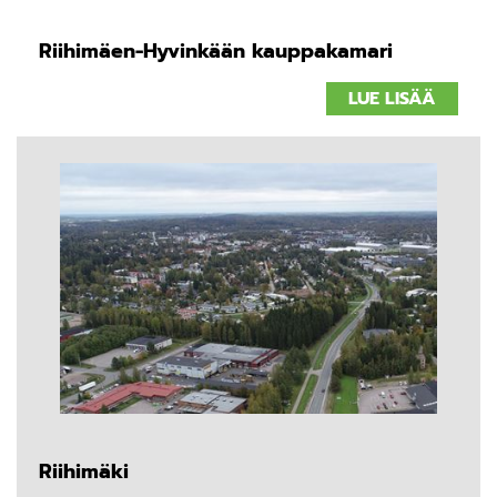
Riihimäen-Hyvinkään kauppakamari
LUE LISÄÄ
Riihimäki