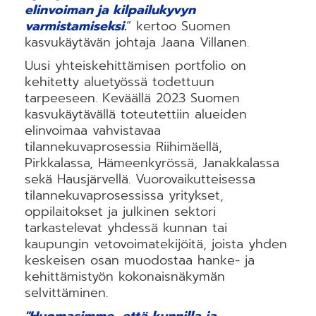
elinvoiman ja kilpailukyvyn
varmistamiseksi.
” kertoo Suomen
kasvukäytävän johtaja Jaana Villanen.
Uusi yhteiskehittämisen portfolio on
kehitetty aluetyössä todettuun
tarpeeseen. Keväällä 2023 Suomen
kasvukäytävällä toteutettiin alueiden
elinvoimaa vahvistavaa
tilannekuvaprosessia Riihimäellä,
Pirkkalassa, Hämeenkyrössä, Janakkalassa
sekä Hausjärvellä. Vuorovaikutteisessa
tilannekuvaprosessissa yritykset,
oppilaitokset ja julkinen sektori
tarkastelevat yhdessä kunnan tai
kaupungin vetovoimatekijöitä, joista yhden
keskeisen osan muodostaa hanke- ja
kehittämistyön kokonaisnäkymän
selvittäminen.
"Huomasimme, että kunnilla ja