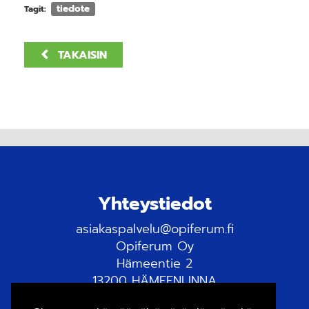
tiedote
Tagit:
TAKAISIN
Yhteystiedot
asiakaspalvelu@opiferum.fi
Opiferum Oy
Hämeentie 2
13200 HÄMEENLINNA
Tietosuojaseloste