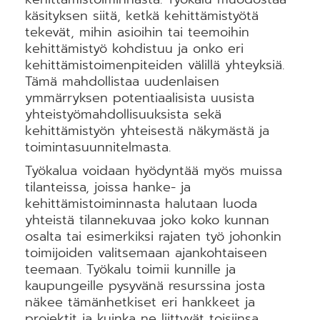
käsityksen siitä, ketkä kehittämistyötä
tekevät, mihin asioihin tai teemoihin
kehittämistyö kohdistuu ja onko eri
kehittämistoimenpiteiden välillä yhteyksiä.
Tämä mahdollistaa uudenlaisen
ymmärryksen potentiaalisista uusista
yhteistyömahdollisuuksista sekä
kehittämistyön yhteisestä näkymästä ja
toimintasuunnitelmasta.
Työkalua voidaan hyödyntää myös muissa
tilanteissa, joissa hanke- ja
kehittämistoiminnasta halutaan luoda
yhteistä tilannekuvaa joko koko kunnan
osalta tai esimerkiksi rajaten työ johonkin
toimijoiden valitsemaan ajankohtaiseen
teemaan. Työkalu toimii kunnille ja
kaupungeille pysyvänä resurssina josta
näkee tämänhetkiset eri hankkeet ja
projektit ja kuinka ne liittyvät toisiinsa.