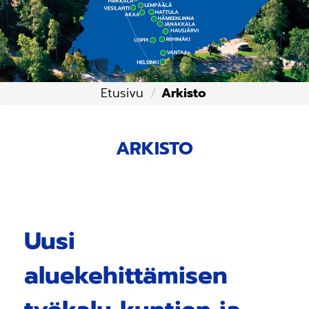
Etusivu
Arkisto
ARKISTO
Uusi
aluekehittämisen