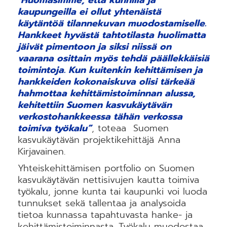
kaupungeilla ei ollut yhtenäistä
käytäntöä tilannekuvan muodostamiselle.
Hankkeet hyvästä tahtotilasta huolimatta
jäivät pimentoon ja siksi niissä on
vaarana osittain myös tehdä päällekkäisiä
toimintoja. Kun kuitenkin kehittämisen ja
hankkeiden kokonaiskuva olisi tärkeää
hahmottaa kehittämistoiminnan alussa,
kehitettiin Suomen kasvukäytävän
verkostohankkeessa tähän verkossa
toimiva työkalu”
, toteaa Suomen
kasvukäytävän projektikehittäjä Anna
Kirjavainen.
Yhteiskehittämisen portfolio on Suomen
kasvukäytävän nettisivujen kautta toimiva
työkalu, jonne kunta tai kaupunki voi luoda
tunnukset sekä tallentaa ja analysoida
tietoa kunnassa tapahtuvasta hanke- ja
kehittämistoiminnasta. Työkalu muodostaa