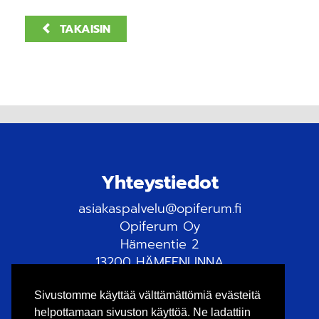
TAKAISIN
Yhteystiedot
asiakaspalvelu@opiferum.fi
Opiferum Oy
Hämeentie 2
13200 HÄMEENLINNA
Tietosuojaseloste
Sivustomme käyttää välttämättömiä evästeitä
helpottamaan sivuston käyttöä. Ne ladattiin