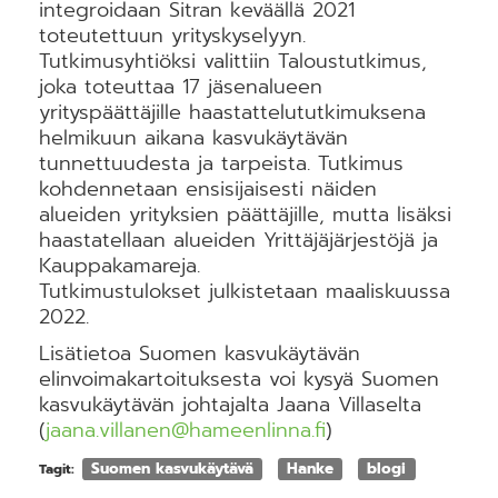
integroidaan Sitran keväällä 2021
toteutettuun yrityskyselyyn.
Tutkimusyhtiöksi valittiin Taloustutkimus,
joka toteuttaa 17 jäsenalueen
yrityspäättäjille haastattelututkimuksena
helmikuun aikana kasvukäytävän
tunnettuudesta ja tarpeista. Tutkimus
kohdennetaan ensisijaisesti näiden
alueiden yrityksien päättäjille, mutta lisäksi
haastatellaan alueiden Yrittäjäjärjestöjä ja
Kauppakamareja.
Tutkimustulokset julkistetaan maaliskuussa
2022.
Lisätietoa Suomen kasvukäytävän
elinvoimakartoituksesta voi kysyä Suomen
kasvukäytävän johtajalta Jaana Villaselta
(
jaana.villanen@hameenlinna.fi
)
Suomen kasvukäytävä
Hanke
blogi
Tagit: