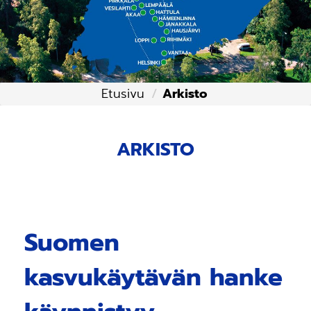
Etusivu
Arkisto
ARKISTO
Suomen
kasvukäytävän hanke