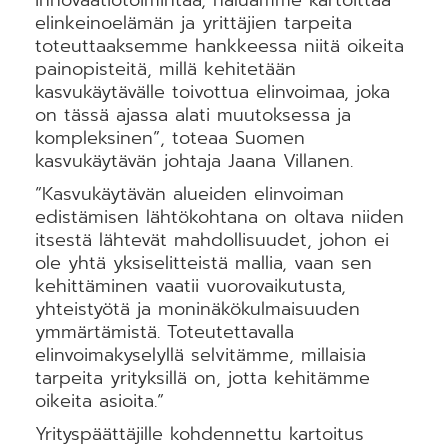
elinkeinoelämän ja yrittäjien tarpeita
toteuttaaksemme hankkeessa niitä oikeita
painopisteitä, millä kehitetään
kasvukäytävälle toivottua elinvoimaa, joka
on tässä ajassa alati muutoksessa ja
kompleksinen”, toteaa Suomen
kasvukäytävän johtaja Jaana Villanen.
”Kasvukäytävän alueiden elinvoiman
edistämisen lähtökohtana on oltava niiden
itsestä lähtevät mahdollisuudet, johon ei
ole yhtä yksiselitteistä mallia, vaan sen
kehittäminen vaatii vuorovaikutusta,
yhteistyötä ja moninäkökulmaisuuden
ymmärtämistä. Toteutettavalla
elinvoimakyselyllä selvitämme, millaisia
tarpeita yrityksillä on, jotta kehitämme
oikeita asioita.”
Yrityspäättäjille kohdennettu kartoitus