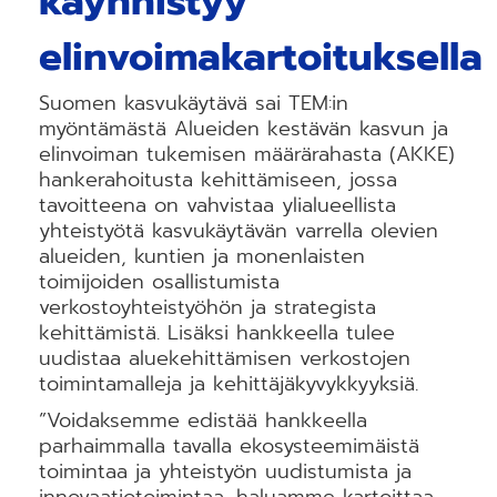
käynnistyy
elinvoimakartoituksella
Suomen kasvukäytävä sai TEM:in
myöntämästä Alueiden kestävän kasvun ja
elinvoiman tukemisen määrärahasta (AKKE)
hankerahoitusta kehittämiseen, jossa
tavoitteena on vahvistaa ylialueellista
yhteistyötä kasvukäytävän varrella olevien
alueiden, kuntien ja monenlaisten
toimijoiden osallistumista
verkostoyhteistyöhön ja strategista
kehittämistä. Lisäksi hankkeella tulee
uudistaa aluekehittämisen verkostojen
toimintamalleja ja kehittäjäkyvykkyyksiä.
”Voidaksemme edistää hankkeella
parhaimmalla tavalla ekosysteemimäistä
toimintaa ja yhteistyön uudistumista ja
innovaatiotoimintaa, haluamme kartoittaa