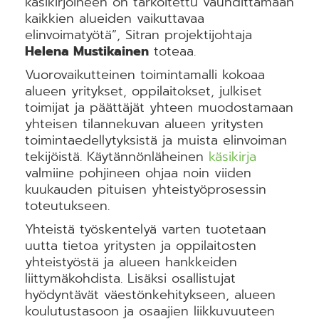
käsikirjoineen on tarkoitettu vauhdittamaan
kaikkien alueiden vaikuttavaa
elinvoimatyötä”, Sitran projektijohtaja
Helena Mustikainen
toteaa.
Vuorovaikutteinen toimintamalli kokoaa
alueen yritykset, oppilaitokset, julkiset
toimijat ja päättäjät yhteen muodostamaan
yhteisen tilannekuvan alueen yritysten
toimintaedellytyksistä ja muista elinvoiman
tekijöistä. Käytännönläheinen
käsikirja
valmiine pohjineen ohjaa noin viiden
kuukauden pituisen yhteistyöprosessin
toteutukseen.
Yhteistä työskentelyä varten tuotetaan
uutta tietoa yritysten ja oppilaitosten
yhteistyöstä ja alueen hankkeiden
liittymäkohdista. Lisäksi osallistujat
hyödyntävät väestönkehitykseen, alueen
koulutustasoon ja osaajien liikkuvuuteen