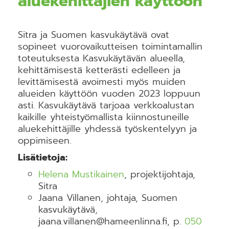
aluekehittäjien käyttöön
Sitra ja Suomen kasvukäytävä ovat
sopineet vuorovaikutteisen toimintamallin
toteutuksesta Kasvukäytävän alueella,
kehittämisestä ketterästi edelleen ja
levittämisestä avoimesti myös muiden
alueiden käyttöön vuoden 2023 loppuun
asti. Kasvukäytävä tarjoaa verkkoalustan
kaikille yhteistyömallista kiinnostuneille
aluekehittäjille yhdessä työskentelyyn ja
oppimiseen.
Lisätietoja:
Helena Mustikainen
, projektijohtaja,
Sitra
Jaana Villanen, johtaja, Suomen
kasvukäytävä,
jaana.villanen@hameenlinna.fi, p.
050