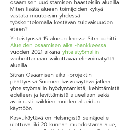
osaamisen uudistamisen haasteisiin alueilla.
Miten lisätä alueen toimijoiden kykyä
vastata muutoksiin yhdessä
työskentelemällä kestävän tulevaisuuden
eteen?
Yhteistyössä 15 alueen kanssa Sitra kehitti
Alueiden osaamisen aika -hankkeessa
vuoden 2021 aikana
yhteistyömallin
vauhdittamaan vaikuttavaa elinvoimatyötä
alueilla.
Sitran Osaamisen aika -projektin
päättyessä Suomen kasvukäytävä jatkaa
yhteistyömallin hyödyntämistä, kehittämistä
edelleen ja levittämistä alueellaan sekä
avoimesti kaikkien muiden alueiden
käyttöön.
Kasvukäytävä on Helsingistä Seinäjoelle
ulottuva liki 20 kunnan muodostama alue,