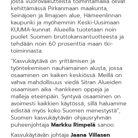
josta vuorovaikutteista toimintamallia olivat
kehittämässä Pirkanmaan maakunta,
Seinäjoen ja Ilmajoen alue, Hämeenlinnan
kaupunki ja myöhemmin Keski-Uusimaan
KUUMA-kunnat. Alueella tuotetaan noin
puolet Suomen bruttokansantuotteesta ja
tehdään noin 60 prosenttia maan tki-
toiminnasta.
”Kasvukäytävä on yrittämisen ja
työntekemisen nauhamainen alusta, jossa
osaaminen on kaiken keskiössä. Meillä on
vahva mahdollisuus viedä Sitran Alueiden
osaamisen aika -hankkeen oppeja ja
malleja eteenpäin. Syntyvä osaaminen on
avoimesti kaikkien käytössä, sillä haluamme
edistää myös koko Suomen menestystä”,
Suomen kasvukäytävän ohjausryhmän
puheenjohtaja
Markku Rimpelä
sanoo.
Kasvukäytävän johtaja
Jaana Villasen