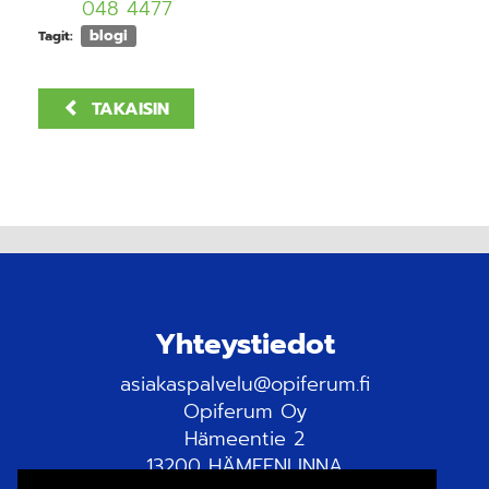
048 4477
blogi
Tagit:
TAKAISIN
Yhteystiedot
asiakaspalvelu@opiferum.fi
Opiferum Oy
Hämeentie 2
13200 HÄMEENLINNA