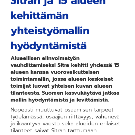
Sitran ja 15 alueen
kehittämän
yhteistyömallin
hyödyntämistä
Alueellisen elinvoimatyön
vauhdittamiseksi Sitra kehitti yhdessä 15
alueen kanssa vuorovaikutteisen
toimintamallin, jossa alueen keskeiset
toimijat luovat yhteisen kuvan alueen
tilanteesta. Suomen kasvukäytävä jatkaa
mallin hyödyntämistä ja levittämistä.
Nopeasti muuttuvat osaamisen tarpeet
työelämässä, osaajien riittävyys, vähenevä
ja ikääntyvä väestö sekä alueiden erilaiset
tilanteet saivat Sitran tarttumaan