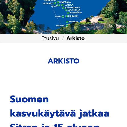
Etusivu
Arkisto
ARKISTO
Suomen
kasvukäytävä jatkaa