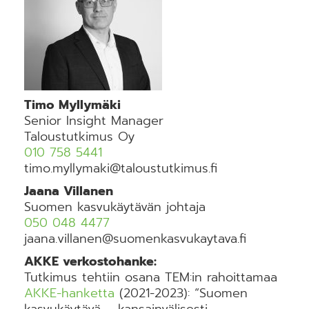
Timo Myllymäki
Senior Insight Manager
Taloustutkimus Oy
010 758 5441
timo.myllymaki@taloustutkimus.fi
Jaana Villanen
Suomen kasvukäytävän johtaja
050 048 4477
jaana.villanen@suomenkasvukaytava.fi
AKKE verkostohanke:
Tutkimus tehtiin osana TEM:in rahoittamaa
AKKE-hanketta
(2021-2023): “Suomen
kasvukäytävä – kansainvälisesti