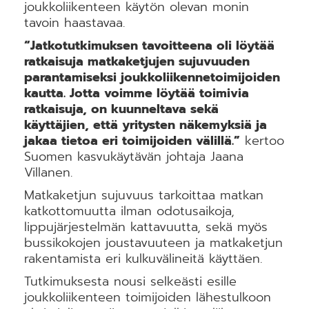
joukkoliikenteen käytön olevan monin
tavoin haastavaa.
“Jatkotutkimuksen tavoitteena oli löytää
ratkaisuja matkaketjujen sujuvuuden
parantamiseksi joukkoliikennetoimijoiden
kautta.​ Jotta voimme löytää toimivia
ratkaisuja, on kuunneltava sekä
käyttäjien, että yritysten näkemyksiä ja
jakaa tietoa eri toimijoiden välillä.”
kertoo
Suomen kasvukäytävän johtaja Jaana
Villanen.
Matkaketjun sujuvuus tarkoittaa matkan
katkottomuutta ilman odotusaikoja,
lippujärjestelmän kattavuutta, sekä myös
bussikokojen joustavuuteen ja matkaketjun
rakentamista eri kulkuvälineitä käyttäen.
Tutkimuksesta nousi selkeästi esille
joukkoliikenteen toimijoiden lähestulkoon