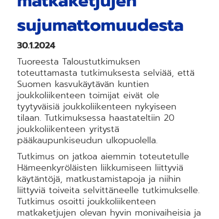
matkaketjujen
sujumattomuudesta
30.1.2024
Tuoreesta Taloustutkimuksen
toteuttamasta tutkimuksesta selviää, että
Suomen kasvukäytävän kuntien
joukkoliikenteen toimijat eivät ole
tyytyväisiä joukkoliikenteen nykyiseen
tilaan. Tutkimuksessa haastateltiin 20
joukkoliikenteen yritystä
pääkaupunkiseudun ulkopuolella.
Tutkimus on jatkoa aiemmin toteutetulle
Hämeenkyröläisten liikkumiseen liittyviä
käytäntöjä, matkustamistapoja ja niihin
liittyviä toiveita selvittäneelle tutkimukselle.
Tutkimus osoitti joukkoliikenteen
matkaketjujen olevan hyvin monivaiheisia ja