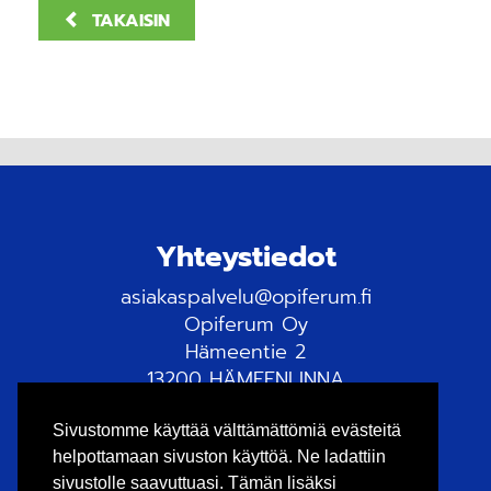
TAKAISIN
Yhteystiedot
asiakaspalvelu@opiferum.fi
Opiferum Oy
Hämeentie 2
13200 HÄMEENLINNA
Tietosuojaseloste
Sivustomme käyttää välttämättömiä evästeitä
helpottamaan sivuston käyttöä. Ne ladattiin
sivustolle saavuttuasi. Tämän lisäksi