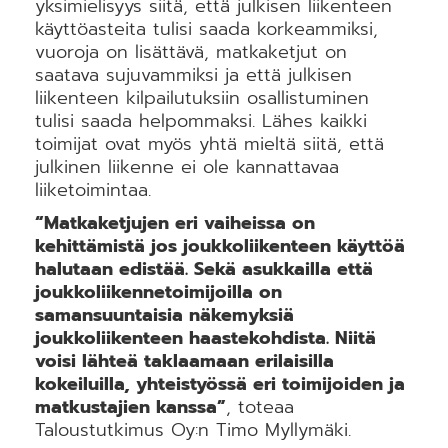
yksimielisyys siitä, että julkisen liikenteen
käyttöasteita tulisi saada korkeammiksi​,
vuoroja on lisättävä​, matkaketjut on
saatava sujuvammiksi​ ja että julkisen
liikenteen kilpailutuksiin osallistuminen
tulisi saada helpommaksi​. Lähes kaikki
toimijat ovat myös yhtä mieltä siitä, että
julkinen liikenne ei ole kannattavaa
liiketoimintaa​.
“Matkaketjujen eri vaiheissa on
kehittämistä jos joukkoliikenteen käyttöä
halutaan edistää. Sekä asukkailla että
joukkoliikennetoimijoilla on
samansuuntaisia näkemyksiä
joukkoliikenteen haastekohdista. Niitä
voisi lähteä taklaamaan erilaisilla
kokeiluilla, yhteistyössä eri toimijoiden ja
matkustajien kanssa”
, toteaa
Taloustutkimus Oy:n Timo Myllymäki.