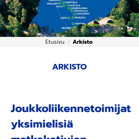
Etusivu
Arkisto
ARKISTO
Joukkoliikennetoimijat
yksimielisiä